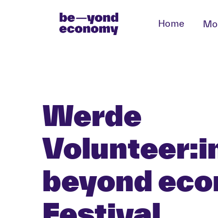
Home
Mo
Werde
Volunteer:i
beyond ec
Festival