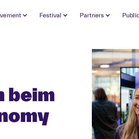
vement
Festival
Partners
Publi
n beim
onomy