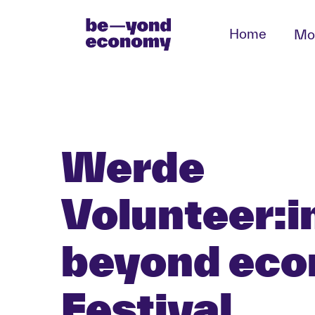
Home
Mo
Werde
Volunteer:i
beyond ec
Festival